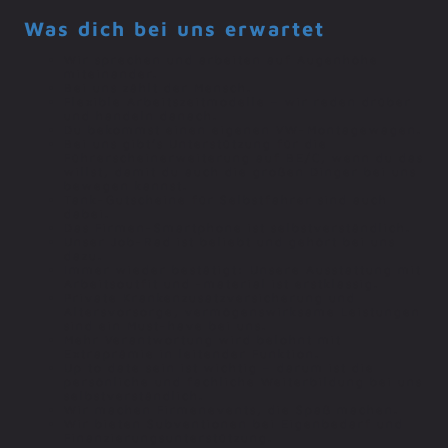
Was dich bei uns erwartet
Wir sprechen und arbeiten auf Augenhöhe
miteinander.
Bei uns zählt der Mensch.
Flexible Arbeitszeitmodelle – wir reden drüber
und handeln danach.
Du bekommst einen eigenen VW-Montagewagen.
Bei uns gibt’s Unterstützung für die
Führerscheinerweiterung auf BE/C, wenn du das
willst, damit du auch die großen Dinger bei uns
bewegen kannst.
Tank-Gutscheine für Selbstfahrer sind auch
dabei.
Das Firmen-Smartphone ist selbstverständlich.
Unser Job-Rad ist beliebt und gehört bei uns
dazu.
Immer wieder bestätigt: Unsere Ausstattung mit
Arbeitsoutfit und -material ist erstklassig.
Private Krankenzusatzversicherung und
Altersvorsorge, vermögenswirksame Leistungen
sind ein Must-have bei uns.
Mehr Verantwortung wird belohnt mit
Extraprämie in leitender Funktion.
Up to date sein ist wichtig – darum ist die
persönliche und fachliche Weiterbildung bei uns
selbstverständlich.
Wir machen Firmenevents, die Spaß machen.
Wir bieten Subventionen bei Eigenbedarf und
Finanzierungsunterstützung.