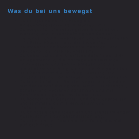
Was du bei uns bewegst
Du bringst deine Erfahrung als
Anlagenmechaniker/SHK-Monteur mit.
Du sorgst für die reibungslose Installation,
Wartung und Instandhaltung von Sanitär-,
Heizungs- und Klimaanlagen und Anlagenteilen
– in Privathäusern und der Industrie.
Du steuerst und koordinierst Montage- und
dazugehörige Installationsteams.
Du beherrschst die Arbeitsabläufe in der SHK-
Anlagentechnik, die Montage von Heizungs-,
Trinkwasser- und Sanitäranlagen und die
Installation von Baugruppen und Komponenten.
Du übernimmst die Prüfung, Messung und
Instandhaltung von Anlagen und Anlagenteilen.
Du kennst dich mit Rohrleitungen und Kanälen,
mit der Durchführung von Dämm-, Dichtungs-,
Schutz- und Hygienemaßnahmen und mit
Gebäudemanagementsystemen aus.
Du koordinierst Garantie- und Servicearbeiten
und stimmst dich mit Herstellern und
Lieferanten ab.
Du bringst eigene Ideen ein und stehst im engen
Austausch mit der Geschäftsführung.
Du arbeitest in einem starken Team, das sich
auf dich freut.