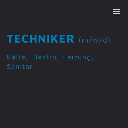
TECHNIKER
(m/w/d)
Kälte, Elektro, Heizung,
Sanitär
Wir sind ein wachsendes Team – in
einem Markt mit Zukunft. Dafür
brauchen wir dich. Und wenn du
weitere Kolleginnen und Kollegen
mitbringen möchtest, die ebenso wie
du das Elektrohandwerk verstehen, seid
ihr auch gemeinsam herzlich
willkommen.